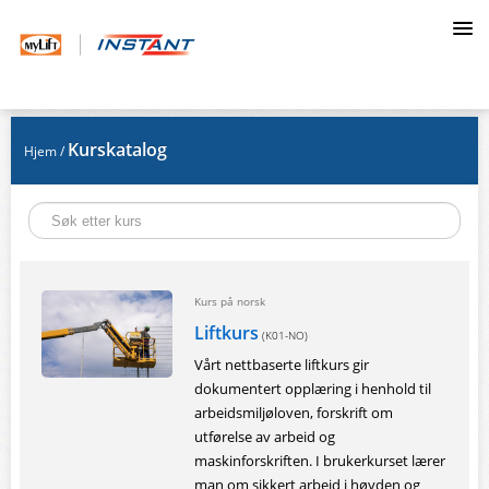
Registrer deg
Kurskatalog
Hjem
/
Logg på
Kurs på norsk
Liftkurs
(K01-NO)
Vårt nettbaserte liftkurs gir
dokumentert opplæring i henhold til
arbeidsmiljøloven, forskrift om
utførelse av arbeid og
maskinforskriften. I brukerkurset lærer
man om sikkert arbeid i høyden og